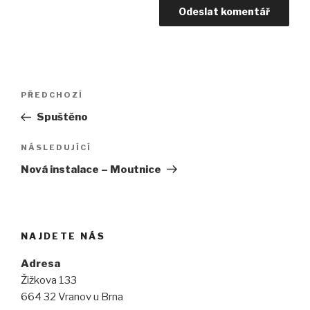
Navigace
PŘEDCHOZÍ
Předchozí
pro
příspěvek
Spuštěno
příspěvek
NÁSLEDUJÍCÍ
Následující
příspěvek
Nová instalace – Moutnice
NAJDETE NÁS
Adresa
Žižkova 133
664 32 Vranov u Brna