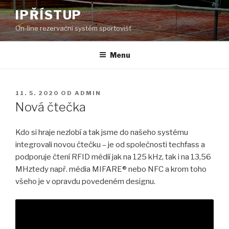
Přejít
IPŘÍSTUP
k
On-line rezervační systém sportovišť
obsahu
webu
Menu
PUBLIKOVÁNO
11. 5. 2020
OD
ADMIN
Nová čtečka
Kdo si hraje nezlobí a tak jsme do našeho systému
integrovali novou čtečku – je od společnosti techfass a
podporuje čtení RFID médií jak na 125 kHz, tak i na 13,56
MHztedy např. média MIFARE® nebo NFC a krom toho
všeho je v opravdu povedeném designu.