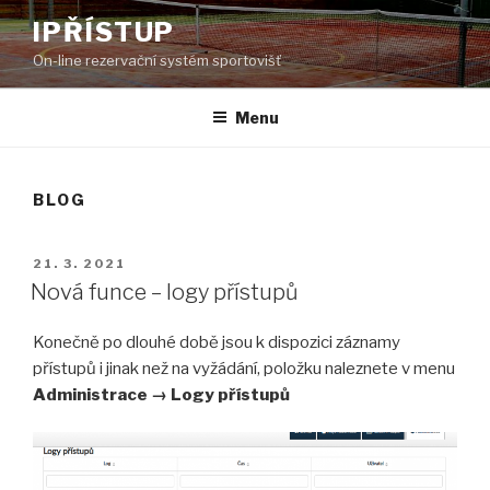
Přejít
IPŘÍSTUP
k
On-line rezervační systém sportovišť
obsahu
webu
Menu
BLOG
PUBLIKOVÁNO
21. 3. 2021
Nová funce – logy přístupů
Konečně po dlouhé době jsou k dispozici záznamy
přístupů i jinak než na vyžádání, položku naleznete v menu
Administrace → Logy přístupů