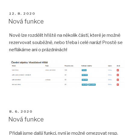
PUBLIKOVÁNO
12. 8. 2020
Nová funkce
Nově lze rozdělit hřiště na několik částí, které je možné
rezervovat souběžně, nebo třeba i celé naráz! Prostě se
neflákáme ani o prázdninách!
PUBLIKOVÁNO
8. 6. 2020
Nová funkce
Přidali jsme další funkci, nyní je možné omezovat resp.