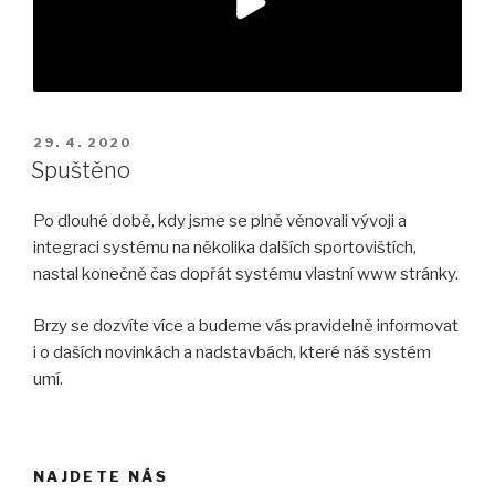
PUBLIKOVÁNO
29. 4. 2020
Spuštěno
Po dlouhé době, kdy jsme se plně věnovali vývoji a
integraci systému na několika dalších sportovištích,
nastal konečně čas dopřát systému vlastní www stránky.
Brzy se dozvíte více a budeme vás pravidelně informovat
i o daších novinkách a nadstavbách, které náš systém
umí.
NAJDETE NÁS