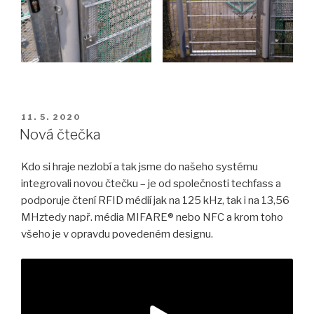
PUBLIKOVÁNO
11. 5. 2020
Nová čtečka
Kdo si hraje nezlobí a tak jsme do našeho systému
integrovali novou čtečku – je od společnosti techfass a
podporuje čtení RFID médií jak na 125 kHz, tak i na 13,56
MHztedy např. média MIFARE® nebo NFC a krom toho
všeho je v opravdu povedeném designu.