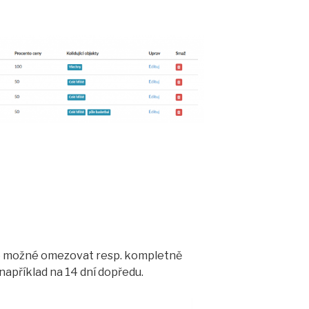
í je možné omezovat resp. kompletně
apříklad na 14 dní dopředu.