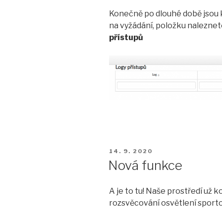
Konečně po dlouhé době jsou k 
na vyžádání, položku nalezne
přístupů
PUBLIKOVÁNO
14. 9. 2020
Nová funkce
A je to tu! Naše prostředí už
rozsvěcování osvětlení sporto