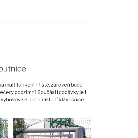
outnice
na multifunkční hřiště, zároveň bude
ečery podzimní. Součástí dodávky je i
evyhovovala pro umístění klávesnice