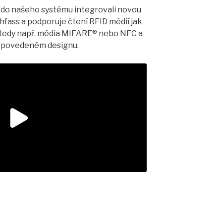
me do našeho systému integrovali novou
hfass a podporuje čtení RFID médií jak
Hztedy např. média MIFARE® nebo NFC a
u povedeném designu.