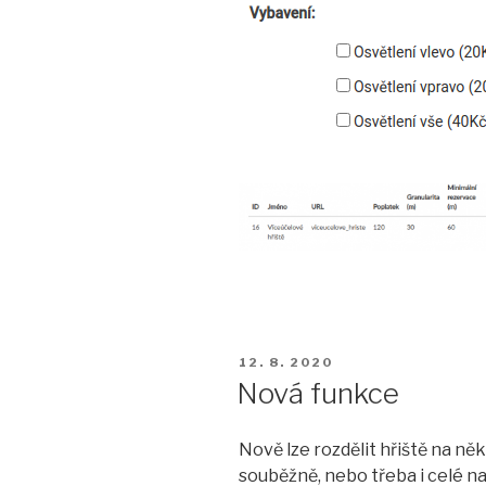
PUBLIKOVÁNO
12. 8. 2020
Nová funkce
Nově lze rozdělit hřiště na ně
souběžně, nebo třeba i celé na