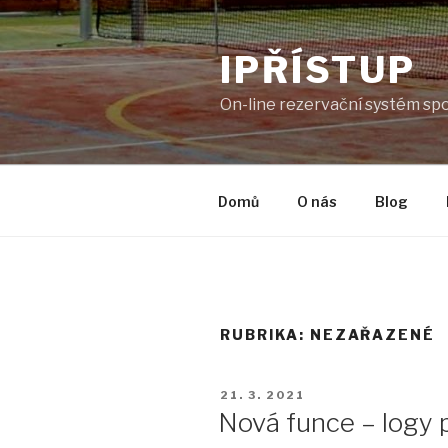
Přejít
k
IPŘÍSTUP
obsahu
webu
On-line rezervační systém spo
Domů
O nás
Blog
RUBRIKA:
NEZAŘAZENÉ
PUBLIKOVÁNO
21. 3. 2021
Nová funce – logy 