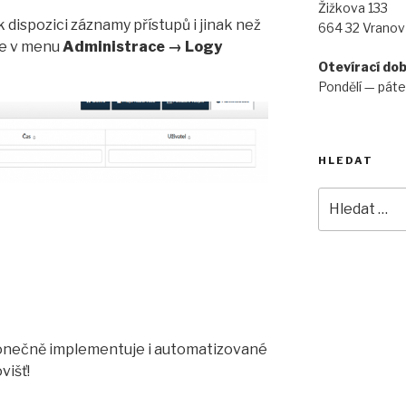
Žižkova 133
dispozici záznamy přístupů i jinak než
664 32 Vranov
te v menu
Administrace → Logy
Otevírací do
Pondělí — pát
HLEDAT
Hledat:
 konečně implementuje i automatizované
višť!