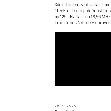
Kdo si hraje nezlobí a tak js
čtečku – je od společnosti tec
na 125 kHz, tak i na 13,56 M
krom toho všeho je v opravd
PUBLIKOVÁNO
29. 4. 2020