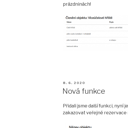
prázdninách!
PUBLIKOVÁNO
8. 6. 2020
Nová funkce
Přidali jsme další funkci, nyn
zakazovat veřejné rezervace n