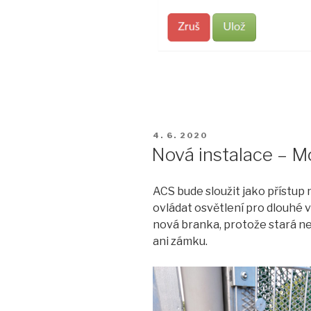
PUBLIKOVÁNO
4. 6. 2020
Nová instalace – M
ACS bude sloužit jako přístup 
ovládat osvětlení pro dlouhé v
nová branka, protože stará n
ani zámku.